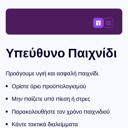
Υπεύθυνο Παιχνίδι
Προάγουμε υγιή και ασφαλή παιχνίδι.
Ορίστε όριο προϋπολογισμού
Μην παίζετε υπό πίεση ή στρες
Παρακολουθήστε τον χρόνο παιχνιδιού
Κάντε τακτικά διαλείμματα